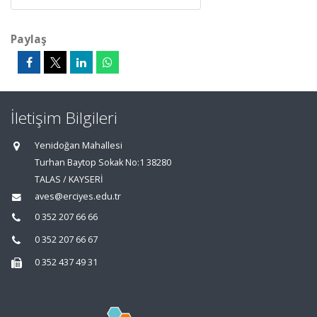
Paylaş
İletişim Bilgileri
Yenidoğan Mahallesi
Turhan Baytop Sokak No:1 38280
TALAS / KAYSERİ
aves@erciyes.edu.tr
0 352 207 66 66
0 352 207 66 67
0 352 437 49 31