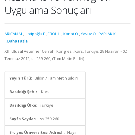
Uygulama Sonuçları
ARICAN M.
,
Hatipoğlu F.
,
EROL H.
,
Kanat Ö.
,
Yavuz O.
,
PARLAK K.
,
...Daha Fazla
XIII. Ulusal Veteriner Cerrahi Kongresi, Kars, Türkiye, 29 Haziran - 02
Temmuz 2012, ss.259-260, (Tam Metin Bildiri)
Yayın Türü:
Bildiri / Tam Metin Bildiri
Basıldığı Şehir:
Kars
Basıldığı Ülke:
Türkiye
Sayfa Sayıları:
ss.259-260
Erciyes Üniversitesi Adresli:
Hayır