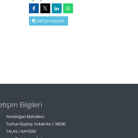
Atıf İçin Kopyala
letişim Bilgileri
Yenidoğan Mahallesi
Turhan Baytop Sokak No:1 38280
TALAS / KAYSERİ