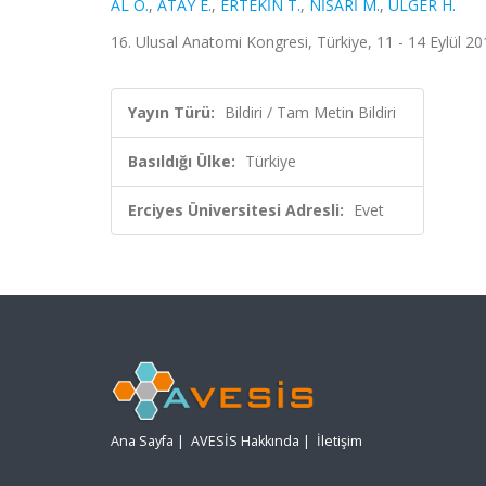
AL Ö.
,
ATAY E.
,
ERTEKİN T.
,
NİSARİ M.
,
ÜLGER H.
16. Ulusal Anatomi Kongresi, Türkiye, 11 - 14 Eylül 20
Yayın Türü:
Bildiri / Tam Metin Bildiri
Basıldığı Ülke:
Türkiye
Erciyes Üniversitesi Adresli:
Evet
Ana Sayfa
|
AVESİS Hakkında
|
İletişim