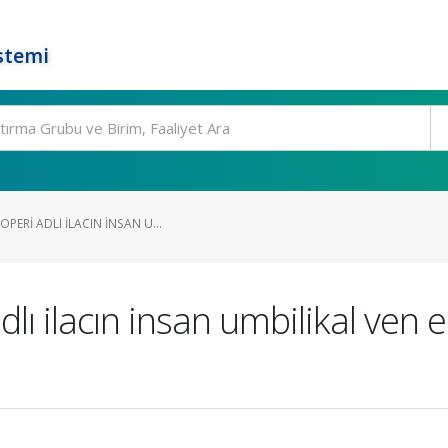
stemi
PERI ADLI ILACIN INSAN U...
lı ilacın insan umbilikal ven 