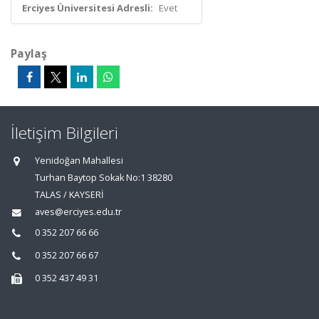
Erciyes Üniversitesi Adresli:
Evet
Paylaş
İletişim Bilgileri
Yenidoğan Mahallesi
Turhan Baytop Sokak No:1 38280
TALAS / KAYSERİ
aves@erciyes.edu.tr
0 352 207 66 66
0 352 207 66 67
0 352 437 49 31