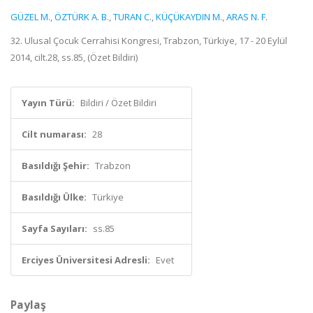
GÜZEL M.
,
ÖZTÜRK A. B.
,
TURAN C.
,
KÜÇÜKAYDIN M.
,
ARAS N. F.
32. Ulusal Çocuk Cerrahisi Kongresi, Trabzon, Türkiye, 17 - 20 Eylül
2014, cilt.28, ss.85, (Özet Bildiri)
Yayın Türü:
Bildiri / Özet Bildiri
Cilt numarası:
28
Basıldığı Şehir:
Trabzon
Basıldığı Ülke:
Türkiye
Sayfa Sayıları:
ss.85
Erciyes Üniversitesi Adresli:
Evet
Paylaş