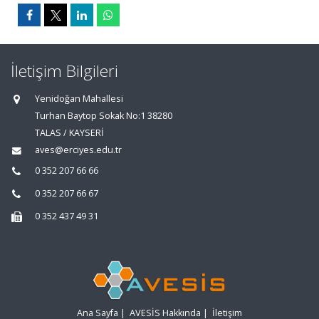
İletişim Bilgileri
Yenidoğan Mahallesi
Turhan Baytop Sokak No:1 38280
TALAS / KAYSERİ
aves@erciyes.edu.tr
0 352 207 66 66
0 352 207 66 67
0 352 437 49 31
Ana Sayfa
|
AVESİS Hakkında
|
İletişim