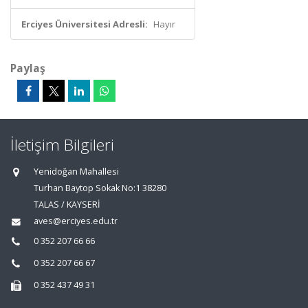
Erciyes Üniversitesi Adresli:
Hayır
Paylaş
İletişim Bilgileri
Yenidoğan Mahallesi
Turhan Baytop Sokak No:1 38280
TALAS / KAYSERİ
aves@erciyes.edu.tr
0 352 207 66 66
0 352 207 66 67
0 352 437 49 31