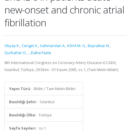
new-onset and chronic atrial
fibrillation
Okyay K.
,
Cengel A.
,
Sahinarslan A.
,
KAYA M. G.
,
Bayraktar N.
,
Gurbahar O.
,
...Daha Fazla
6th International Congress on Coronary Artery Disease-ICCAD6,
İstanbul, Türkiye, 29 Ekim - 01 Kasım 2005, ss.1, (Tam Metin Bildiri)
Yayın Türü:
Bildiri / Tam Metin Bildiri
Basıldığı Şehir:
İstanbul
Basıldığı Ülke:
Türkiye
Sayfa Sayıları:
ss.1