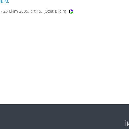
rk M.
6 Ekim 2005, cilt.15, (Özet Bildiri)
İ