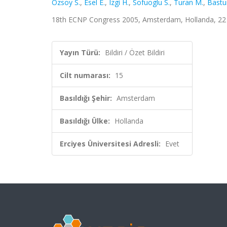
Ozsoy S.
,
Esel E.
,
Izgi H.
,
Sofuoglu S.
,
Turan M.
,
Bastu
18th ECNP Congress 2005, Amsterdam, Hollanda, 22 - 2
Yayın Türü:
Bildiri / Özet Bildiri
Cilt numarası:
15
Basıldığı Şehir:
Amsterdam
Basıldığı Ülke:
Hollanda
Erciyes Üniversitesi Adresli:
Evet