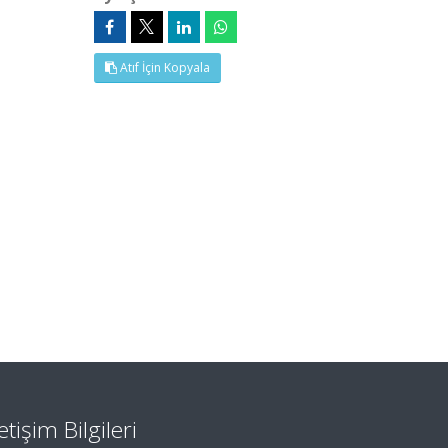
Atıf İçin Kopyala
letişim Bilgileri