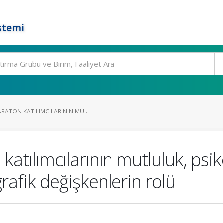
stemi
RATON KATILIMCILARININ MU...
tılımcılarının mutluluk, psiko
grafik değişkenlerin rolü