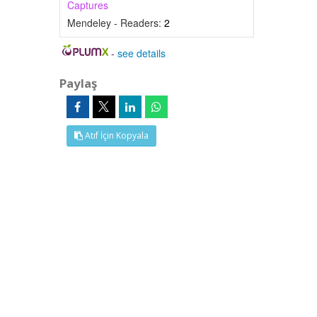
Captures
Mendeley - Readers:
2
-
see details
Paylaş
Atıf İçin Kopyala