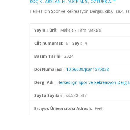
KOÇ K.
,
ARSLAN H.
,
YÜCE M. S.
,
ÖZTÜRK A. T.
Herkes için Spor ve Rekreasyon Dergisi, cilt.6, sa.4, 
Yayın Türü:
Makale / Tam Makale
Cilt numarası:
6
Sayı:
4
Basım Tarihi:
2024
Doi Numarası:
10.56639/jsar.1575038
Dergi Adı:
Herkes için Spor ve Rekreasyon Dergis
Sayfa Sayıları:
ss.530-537
Erciyes Üniversitesi Adresli:
Evet