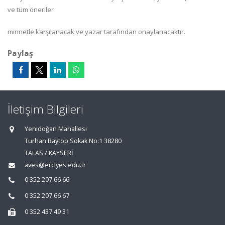
ve tüm öneriler
minnetle karşılanacak ve yazar tarafından onaylanacaktır.
Paylaş
İletişim Bilgileri
Yenidoğan Mahallesi
Turhan Baytop Sokak No:1 38280
TALAS / KAYSERİ
aves@erciyes.edu.tr
0 352 207 66 66
0 352 207 66 67
0 352 437 49 31