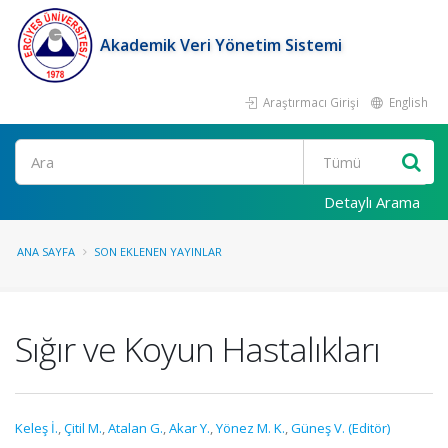
Akademik Veri Yönetim Sistemi
Araştırmacı Girişi
English
Ara
Detaylı Arama
ANA SAYFA
SON EKLENEN YAYINLAR
Sığır ve Koyun Hastalıkları
Keleş İ.
,
Çitil M.
,
Atalan G.
,
Akar Y.
,
Yönez M. K.
,
Güneş V. (Editör)