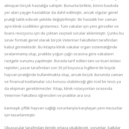
almayan birçok hastalığa sahiptir. Bununla birlikte, birinci baskıda
yer alan yaygın hastalıklar da dahil edilmiştir, ancak olgular genel
pratiği taklit edecek şekilde değiştirilmiştir. Bir hastalık her zaman
aynı klinik özellikleri göstermez. Tüm vakalar için yeni görseller ve
lisans revizyonu için de çoktan seçmeli sorular eklenmiştir. Çünkü bu
sınav formatı genel olarak birçok Veteriner Fakülteleri tarafından
kabul görmektedir. Bu kitapta klinik vakalar organ sistematiğinde
sıralanmamış olup, pratikte yoğun çağrı sırasına göre vakaların
rastgele sunumu yapılmıştır. Burada tarif edilen tanı ve ticari tedavi
rejimleri, yazar tarafından son 30 yıl boyunca İngiltere'de büyük
hayvan pratiğinde kullanılmakta olup, ancak birçok durumda zaman
ve finansal kısıtlamalar söz konusu olabileceği gibi özel bir tesis ya
da ekipman gerektirmezler. Kitap, klinik rotasyonları sırasında
Veteriner Fakültesi öğrencileri ve pratikte ara sıra
karmaşık çiftlik hayvan sağlığı sorunlarıyla karşılaşan yeni mezunlar
için tasarlanmıştır.
Okuyucular tarafından ileride ortaya çıkabilecek, yorumlar, katkılar