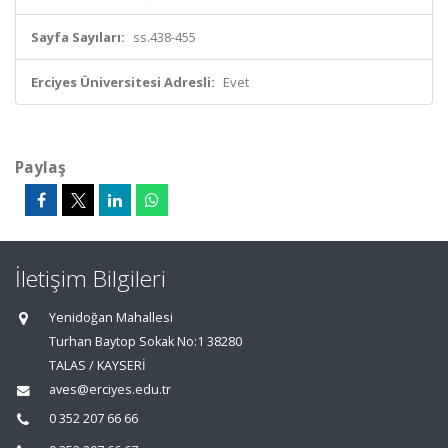
Sayfa Sayıları:
ss.438-455
Erciyes Üniversitesi Adresli:
Evet
Paylaş
İletişim Bilgileri
Yenidoğan Mahallesi
Turhan Baytop Sokak No:1 38280
TALAS / KAYSERİ
aves@erciyes.edu.tr
0 352 207 66 66