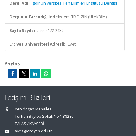
Dergi Adı:
Iğdır Üniversitesi Fen Bilimleri Enstitüsü Dergisi
Derginin Tarandığı İndeksler:
TR DİZİN (ULAKBİM)
Sayfa Sayıları:
ss.2122-2132
Erciyes Üniversitesi Adresli:
Evet
Paylaş
İletişim Bilgileri
Yenidoğan Mahallesi
Turhan Baytop Sokak No:1 38280
TALAS / KAYSERİ
aves@erciyes.edu.tr