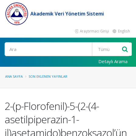
Akademik Veri Yönetim Sistemi
Araştırmacı Girişi
English
Ara
Detaylı Arama
ANA SAYFA
SON EKLENEN YAYINLAR
2-(p-Florofenil)-5-(2-(4-
asetilpiperazin-1-
il)asetamido)benzoksazol’ün