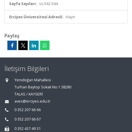
Sayfa Sayıları:
ss.542-544
Erciyes Üniversitesi Adresli:
Hayır
Paylaş
İletişim Bilgileri
Yenidoğan Mahallesi
Turhan Baytop Sokak No:1 38280
TALAS / KAYSERİ
aves@erciyes.edu.tr
0 352 207 66 66
0 352 207 66 67
0 352 437 49 31