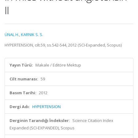
II
ÜNAL H.
,
KARNIK S. S.
HYPERTENSION, cilt.59, ss.542-544, 2012 (SCI-Expanded, Scopus)
Yayın Türü:
Makale / Editöre Mektup
Cilt numarası:
59
Basım Tarihi:
2012
Dergi Adı:
HYPERTENSION
Derginin Tarandığı İndeksler:
Science Citation Index
Expanded (SCI-EXPANDED), Scopus