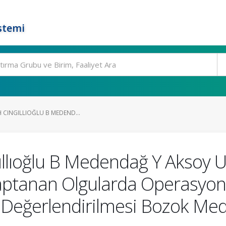
stemi
 CINGILLIOĞLU B MEDEND...
llıoğlu B Medendağ Y Aksoy U
ptanan Olgularda Operasyon 
n Değerlendirilmesi Bozok Med