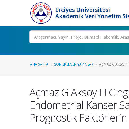
Erciyes Üniversitesi
Akademik Veri Yönetim Si
Ara
ANA SAYFA
SON EKLENEN YAYINLAR
AÇMAZ G AKSOY H
Açmaz G Aksoy H Cıngı
Endometrial Kanser Sa
Prognostik Faktörleri