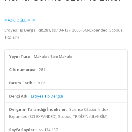
MAZICIOĞLU M. M.
Erciyes Tıp Dergisi, cilt.281, ss.134-137, 2006 (SCI-Expanded, Scopus,
TRDizin)
Yayın Türü:
Makale / Tam Makale
Cilt numarası:
281
Basım Tarihi:
2006
Dergi Adı:
Erciyes Tıp Dergisi
Derginin Tarandığı İndeksler:
Science Citation Index
Expanded (SCI-EXPANDED), Scopus, TR DİZİN (ULAKBİM)
Sayfa Sayıları:
ss.134-137