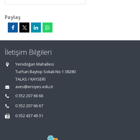
Paylaş
İletişim Bilgileri
Yenidoğan Mahallesi
Turhan Baytop Sokak No:1 38280
TALAS / KAYSERİ
aves@erciyes.edu.tr
0 352 207 66 66
0 352 207 66 67
0 352 437 49 31