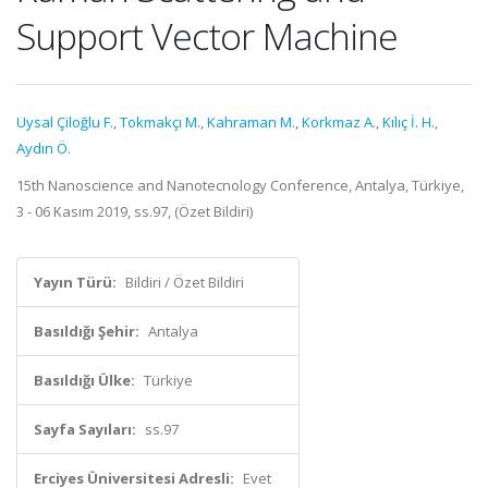
Support Vector Machine
Uysal Çiloğlu F.
,
Tokmakçı M.
,
Kahraman M.
,
Korkmaz A.
,
Kılıç İ. H.
,
Aydın Ö.
15th Nanoscience and Nanotecnology Conference, Antalya, Türkiye,
3 - 06 Kasım 2019, ss.97, (Özet Bildiri)
Yayın Türü:
Bildiri / Özet Bildiri
Basıldığı Şehir:
Antalya
Basıldığı Ülke:
Türkiye
Sayfa Sayıları:
ss.97
Erciyes Üniversitesi Adresli:
Evet