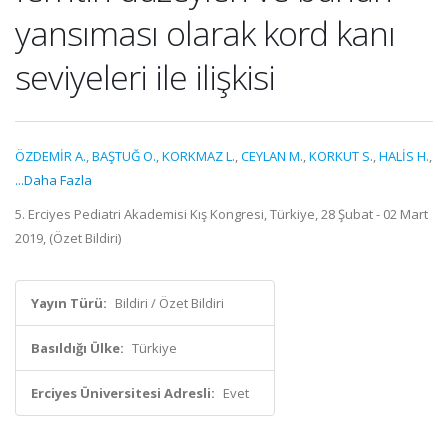
yansıması olarak kord kanı
seviyeleri ile ilişkisi
ÖZDEMİR A.
,
BAŞTUĞ O.
,
KORKMAZ L.
,
CEYLAN M.
,
KORKUT S.
,
HALİS H.
,
...Daha Fazla
5. Erciyes Pediatri Akademisi Kış Kongresi, Türkiye, 28 Şubat - 02 Mart
2019, (Özet Bildiri)
Yayın Türü:
Bildiri / Özet Bildiri
Basıldığı Ülke:
Türkiye
Erciyes Üniversitesi Adresli:
Evet