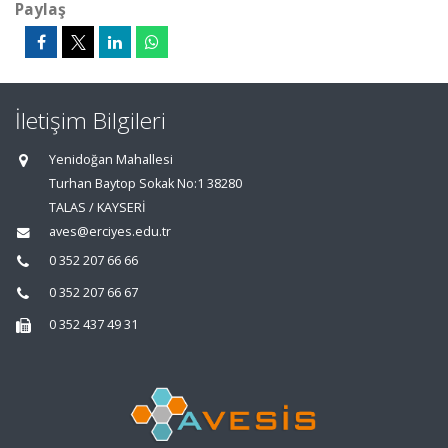
Paylaş
İletişim Bilgileri
Yenidoğan Mahallesi
Turhan Baytop Sokak No:1 38280
TALAS / KAYSERİ
aves@erciyes.edu.tr
0 352 207 66 66
0 352 207 66 67
0 352 437 49 31