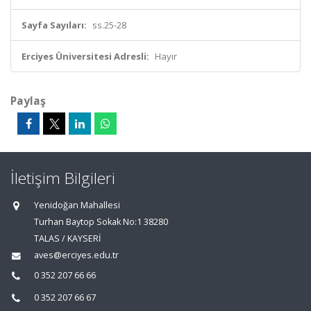
Sayfa Sayıları:
ss.25-28
Erciyes Üniversitesi Adresli:
Hayır
Paylaş
İletişim Bilgileri
Yenidoğan Mahallesi
Turhan Baytop Sokak No:1 38280
TALAS / KAYSERİ
aves@erciyes.edu.tr
0 352 207 66 66
0 352 207 66 67