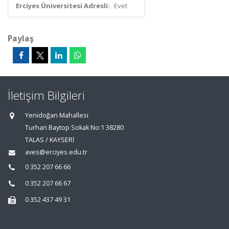
Erciyes Üniversitesi Adresli:
Evet
Paylaş
İletişim Bilgileri
Yenidoğan Mahallesi
Turhan Baytop Sokak No:1 38280
TALAS / KAYSERİ
aves@erciyes.edu.tr
0 352 207 66 66
0 352 207 66 67
0 352 437 49 31