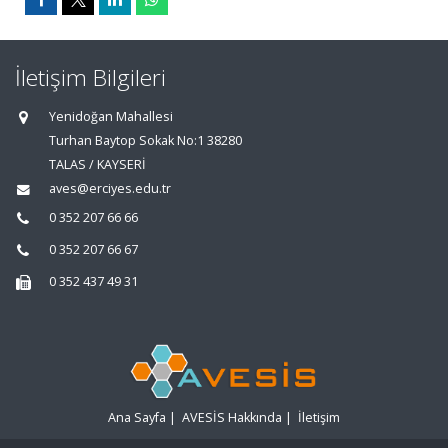
İletişim Bilgileri
Yenidoğan Mahallesi
Turhan Baytop Sokak No:1 38280
TALAS / KAYSERİ
aves@erciyes.edu.tr
0 352 207 66 66
0 352 207 66 67
0 352 437 49 31
Ana Sayfa
|
AVESİS Hakkında
|
İletişim