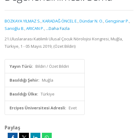
BOZKAYA YILMAZ S.
,
KARADAĞ ÖNCEL E.
,
Dündar N. O.
,
Gençpinar P.
,
Sarıoğlu B.
,
ARICAN P.
,
...Daha Fazla
21.Uluslararası Katılımlı Ulusal Çocuk Nörolojisi Kongresi, Muğla,
Türkiye, 1 - 05 Mayıs 2019, (Özet Bildiri)
Yayın Türü:
Bildiri / Özet Bildiri
Basıldığı Şehir:
Muğla
Basıldığı Ülke:
Türkiye
Erciyes Üniversitesi Adresli:
Evet
Paylaş