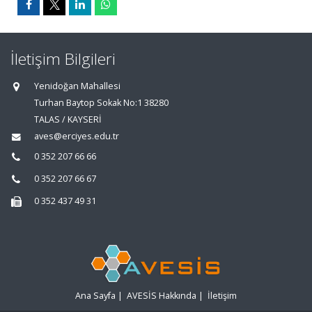
İletişim Bilgileri
Yenidoğan Mahallesi
Turhan Baytop Sokak No:1 38280
TALAS / KAYSERİ
aves@erciyes.edu.tr
0 352 207 66 66
0 352 207 66 67
0 352 437 49 31
Ana Sayfa
|
AVESİS Hakkında
|
İletişim