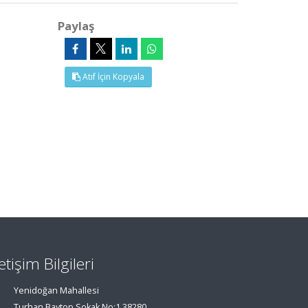
Paylaş
Atıf İçin Kopyala
letişim Bilgileri
Yenidoğan Mahallesi
Turhan Baytop Sokak No:1 38280