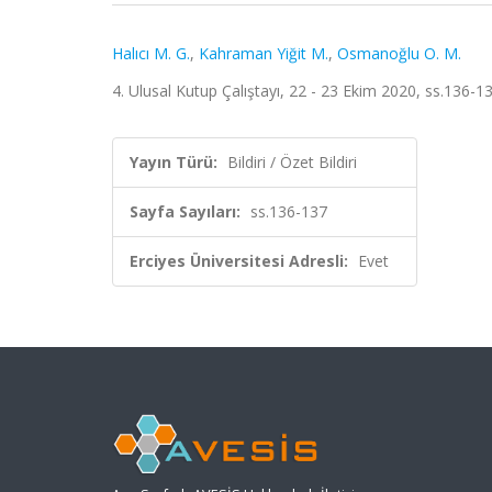
Halıcı M. G.
,
Kahraman Yiğit M.
,
Osmanoğlu O. M.
4. Ulusal Kutup Çalıştayı, 22 - 23 Ekim 2020, ss.136-137
Yayın Türü:
Bildiri / Özet Bildiri
Sayfa Sayıları:
ss.136-137
Erciyes Üniversitesi Adresli:
Evet