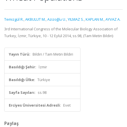
Temizgül R.
,
AKBULUT M.
,
Azizoğlu U.
,
YILMAZ S.
,
KAPLAN M.
,
AYVAZ A.
3rd International Congress of the Molecular Biology Association of
Turkey, İzmir, Türkiye, 10 - 12 Eylül 2014, ss.98, (Tam Metin Bildiri)
Yayın Türü:
Bildiri / Tam Metin Bildiri
Basıldığı Şehir:
İzmir
Basıldığı Ülke:
Türkiye
Sayfa Sayıları:
ss.98
Erciyes Üniversitesi Adresli:
Evet
Paylaş