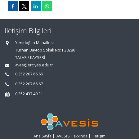
İletişim Bilgileri
Yenidoğan Mahallesi
Turhan Baytop Sokak No:1 38280
TALAS / KAYSERİ
aves@erciyes.edu.tr
0 352 207 66 66
0 352 207 66 67
0 352 437 49 31
Ana Sayfa
|
AVESİS Hakkında
|
İletişim