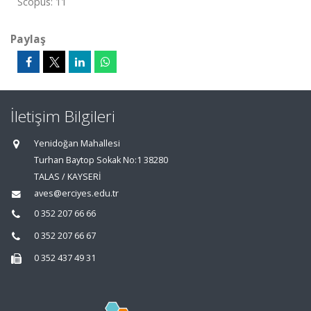
Scopus: 11
Paylaş
İletişim Bilgileri
Yenidoğan Mahallesi
Turhan Baytop Sokak No:1 38280
TALAS / KAYSERİ
aves@erciyes.edu.tr
0 352 207 66 66
0 352 207 66 67
0 352 437 49 31