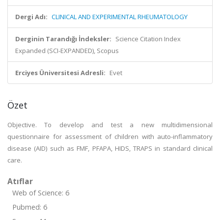
Dergi Adı:
CLINICAL AND EXPERIMENTAL RHEUMATOLOGY
Derginin Tarandığı İndeksler:
Science Citation Index
Expanded (SCI-EXPANDED), Scopus
Erciyes Üniversitesi Adresli:
Evet
Özet
Objective. To develop and test a new multidimensional
questionnaire for assessment of children with auto-inflammatory
disease (AID) such as FMF, PFAPA, HIDS, TRAPS in standard clinical
care.
Atıflar
Web of Science: 6
Pubmed: 6