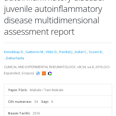
juvenile autoinflammatory
disease multidimensional
assessment report
Konukbay D.
,
Gattorno M.
,
Yildiz D.
,
Frenkel J.
,
Acikel C.
,
Sozeri B.
,
...Daha Fazla
CLINICAL AND EXPERIMENTAL RHEUMATOLOGY, cilt.34, sa.6, 2016 (SCI-
Expanded, Scopus)
Yayın Türü:
Makale / Tam Makale
Cilt numarası:
34
Sayı:
6
Basım Tarihi:
2016