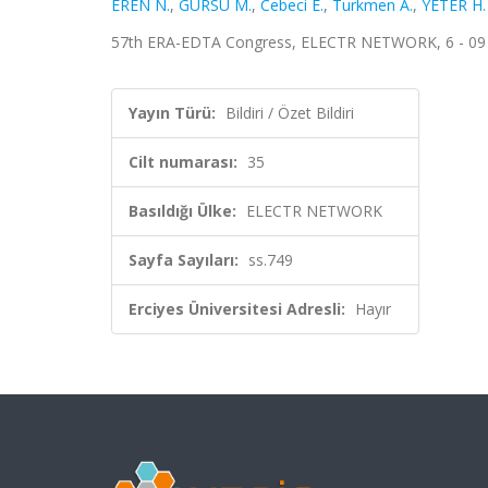
EREN N.
,
GÜRSU M.
,
Cebeci E.
,
Turkmen A.
,
YETER H.
57th ERA-EDTA Congress, ELECTR NETWORK, 6 - 09 Hazi
Yayın Türü:
Bildiri / Özet Bildiri
Cilt numarası:
35
Basıldığı Ülke:
ELECTR NETWORK
Sayfa Sayıları:
ss.749
Erciyes Üniversitesi Adresli:
Hayır