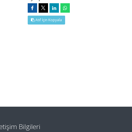
Atıf İçin Kopyala
letişim Bilgileri