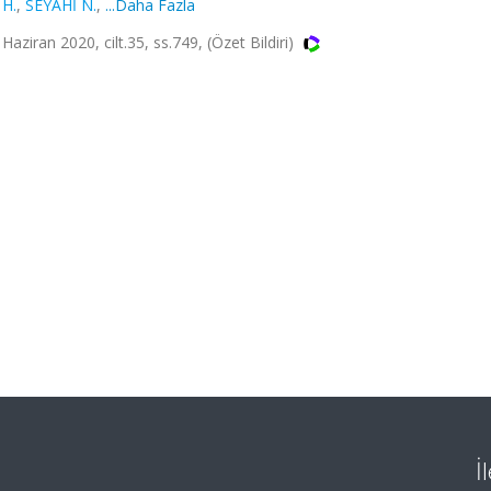
 H.
,
SEYAHİ N.
,
...Daha Fazla
ran 2020, cilt.35, ss.749, (Özet Bildiri)
İ