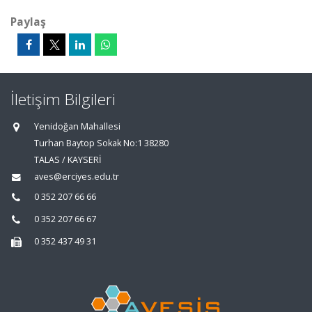
Paylaş
İletişim Bilgileri
Yenidoğan Mahallesi
Turhan Baytop Sokak No:1 38280
TALAS / KAYSERİ
aves@erciyes.edu.tr
0 352 207 66 66
0 352 207 66 67
0 352 437 49 31