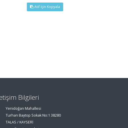
Atıf İçin Kopyala
letişim Bilgileri
Yenidoğan Mahallesi
Turhan Baytop Sokak No:1 38280
TALAS / KAYSERİ