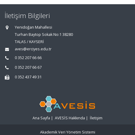
İletişim Bilgileri
Yenidoğan Mahallesi
Turhan Baytop Sokak No:1 38280
TALAS / KAYSERİ
aves@erciyes.edu.tr
0 352 207 66 66
0 352 207 66 67
0 352 437 49 31
Ana Sayfa
|
AVESİS Hakkında
|
İletişim
Akademik Veri Yönetim Sistemi