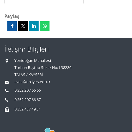
Paylaş
İletişim Bilgileri
Yenidoğan Mahallesi
Turhan Baytop Sokak No:1 38280
TALAS / KAYSERİ
aves@erciyes.edu.tr
0 352 207 66 66
0 352 207 66 67
0 352 437 49 31