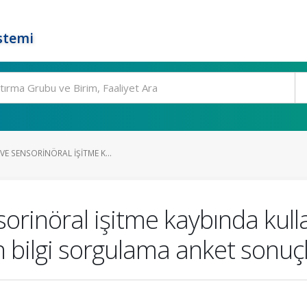
stemi
VE SENSORINÖRAL IŞITME K...
orinöral işitme kaybında kullan
 bilgi sorgulama anket sonuçl