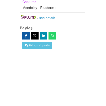
Captures
Mendeley - Readers:
1
-
see details
Paylaş
Atıf İçin Kopyala