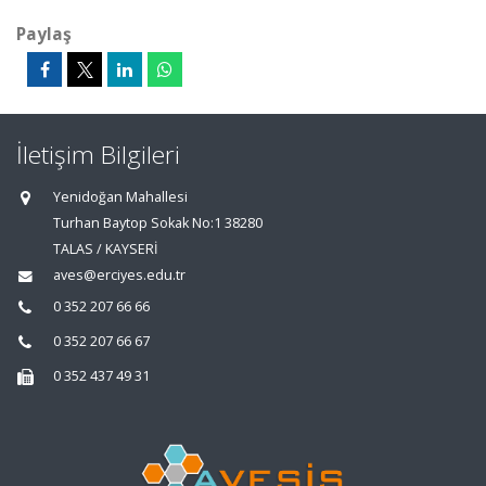
Paylaş
İletişim Bilgileri
Yenidoğan Mahallesi
Turhan Baytop Sokak No:1 38280
TALAS / KAYSERİ
aves@erciyes.edu.tr
0 352 207 66 66
0 352 207 66 67
0 352 437 49 31