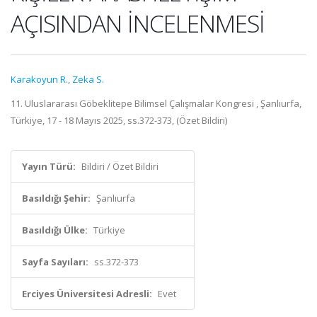
AÇISINDAN İNCELENMESİ
Karakoyun R.
,
Zeka S.
11. Uluslararası Göbeklitepe Bilimsel Çalışmalar Kongresi , Şanlıurfa,
Türkiye, 17 - 18 Mayıs 2025, ss.372-373, (Özet Bildiri)
Yayın Türü:
Bildiri / Özet Bildiri
Basıldığı Şehir:
Şanlıurfa
Basıldığı Ülke:
Türkiye
Sayfa Sayıları:
ss.372-373
Erciyes Üniversitesi Adresli:
Evet