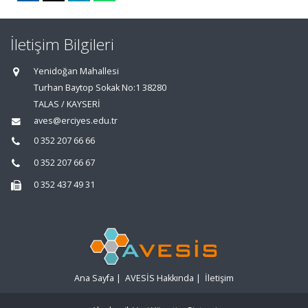
İletişim Bilgileri
Yenidoğan Mahallesi
Turhan Baytop Sokak No:1 38280
TALAS / KAYSERİ
aves@erciyes.edu.tr
0 352 207 66 66
0 352 207 66 67
0 352 437 49 31
Ana Sayfa
|
AVESİS Hakkında
|
İletişim