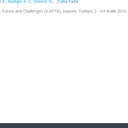
 A.
,
Badiger A. S.
,
Gireesh N.
,
...Daha Fazla
Future and Challenges (ICAF’16), Kayseri, Türkiye, 2 - 04 Aralık 2016, c