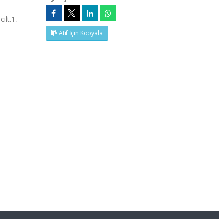
ilt.1,
Atıf İçin Kopyala