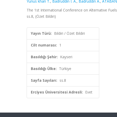
Yunus khan T.
,
Badruddin I. A.
,
Badruddin A.
,
ATABANI
The 1st International Conference on Alternative Fuels: 
ss.8, (Özet Bildiri)
Yayın Türü:
Bildiri / Özet Bildiri
Cilt numarası:
1
Basıldığı Şehir:
Kayseri
Basıldığı Ülke:
Türkiye
Sayfa Sayıları:
ss.8
Erciyes Üniversitesi Adresli:
Evet