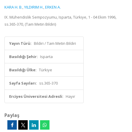
KARA H. B.
,
YILDIRIM H.
,
ERKEN A.
IX. Mühendislik Sempozyumu, Isparta, Türkiye, 1 - 04 Ekim 1996,
ss.365-370, (Tam Metin Bildiri)
Yayın Türü:
Bildiri / Tam Metin Bildiri
Basıldığı Şehir:
Isparta
Basıldığı Ülke:
Türkiye
Sayfa Sayıları:
ss.365-370
Erciyes Üniversitesi Adresli:
Hayır
Paylaş