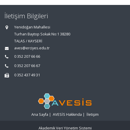
İletişim Bilgileri
Yenidoğan Mahallesi
Turhan Baytop Sokak No:1 38280
TALAS / KAYSERİ
aves@erciyes.edu.tr
0 352 207 66 66
0 352 207 66 67
0 352 437 49 31
Ana Sayfa
|
AVESİS Hakkında
|
İletişim
Akademik Veri Yönetim Sistemi