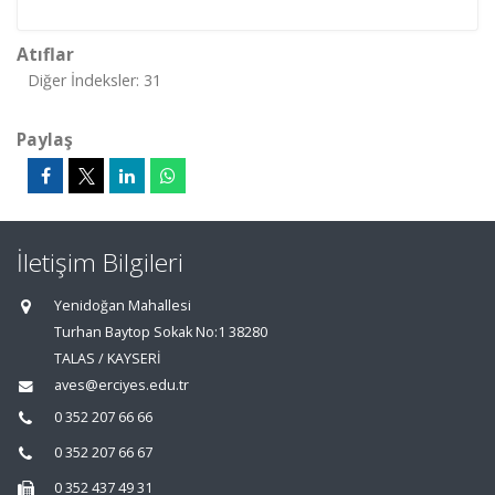
Atıflar
Diğer İndeksler: 31
Paylaş
İletişim Bilgileri
Yenidoğan Mahallesi
Turhan Baytop Sokak No:1 38280
TALAS / KAYSERİ
aves@erciyes.edu.tr
0 352 207 66 66
0 352 207 66 67
0 352 437 49 31