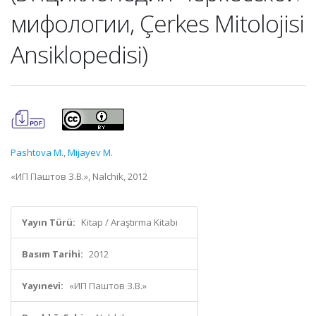
мифологии, Çerkes Mitolojisi
Ansiklopedisi)
Pashtova M.
,
Mijayev M.
«ИП Паштов З.В.», Nalchik, 2012
Yayın Türü:
Kitap / Araştırma Kitabı
Basım Tarihi:
2012
Yayınevi:
«ИП Паштов З.В.»