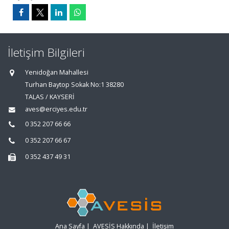
İletişim Bilgileri
Yenidoğan Mahallesi
Turhan Baytop Sokak No:1 38280
TALAS / KAYSERİ
aves@erciyes.edu.tr
0 352 207 66 66
0 352 207 66 67
0 352 437 49 31
Ana Sayfa
|
AVESİS Hakkında
|
İletişim