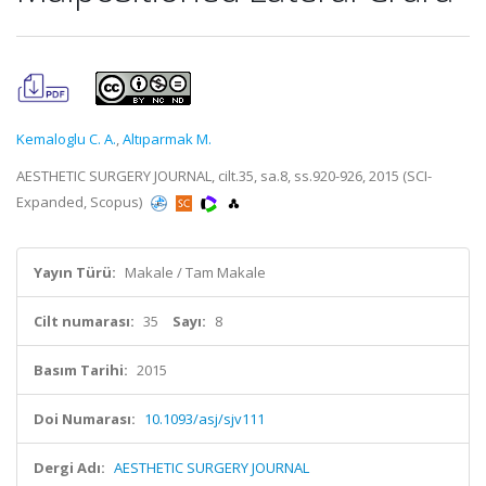
Kemaloglu C. A.
,
Altıparmak M.
AESTHETIC SURGERY JOURNAL, cilt.35, sa.8, ss.920-926, 2015 (SCI-
Expanded, Scopus)
Yayın Türü:
Makale / Tam Makale
Cilt numarası:
35
Sayı:
8
Basım Tarihi:
2015
Doi Numarası:
10.1093/asj/sjv111
Dergi Adı:
AESTHETIC SURGERY JOURNAL