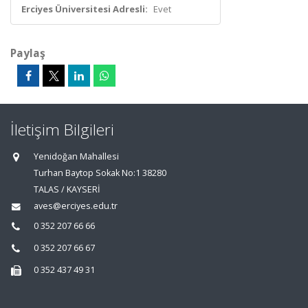
Erciyes Üniversitesi Adresli:
Evet
Paylaş
İletişim Bilgileri
Yenidoğan Mahallesi
Turhan Baytop Sokak No:1 38280
TALAS / KAYSERİ
aves@erciyes.edu.tr
0 352 207 66 66
0 352 207 66 67
0 352 437 49 31