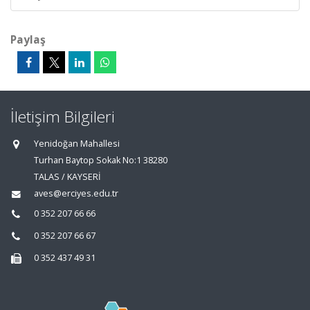
Paylaş
İletişim Bilgileri
Yenidoğan Mahallesi
Turhan Baytop Sokak No:1 38280
TALAS / KAYSERİ
aves@erciyes.edu.tr
0 352 207 66 66
0 352 207 66 67
0 352 437 49 31