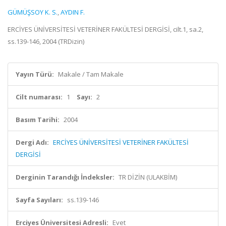
GÜMÜŞSOY K. S.
,
AYDIN F.
ERCİYES ÜNİVERSİTESİ VETERİNER FAKÜLTESİ DERGİSİ, cilt.1, sa.2,
ss.139-146, 2004 (TRDizin)
Yayın Türü:
Makale / Tam Makale
Cilt numarası:
1
Sayı:
2
Basım Tarihi:
2004
Dergi Adı:
ERCİYES ÜNİVERSİTESİ VETERİNER FAKÜLTESİ
DERGİSİ
Derginin Tarandığı İndeksler:
TR DİZİN (ULAKBİM)
Sayfa Sayıları:
ss.139-146
Erciyes Üniversitesi Adresli:
Evet