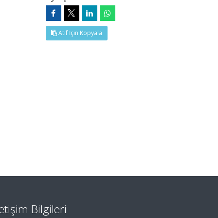
Atıf İçin Kopyala
letişim Bilgileri