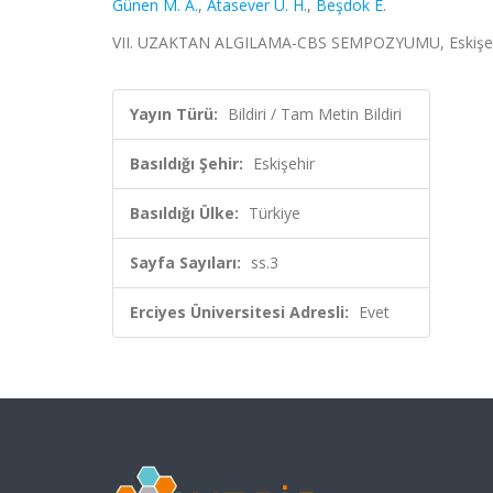
Günen M. A.
,
Atasever Ü. H.
,
Beşdok E.
VII. UZAKTAN ALGILAMA-CBS SEMPOZYUMU, Eskişehir, T
Yayın Türü:
Bildiri / Tam Metin Bildiri
Basıldığı Şehir:
Eskişehir
Basıldığı Ülke:
Türkiye
Sayfa Sayıları:
ss.3
Erciyes Üniversitesi Adresli:
Evet