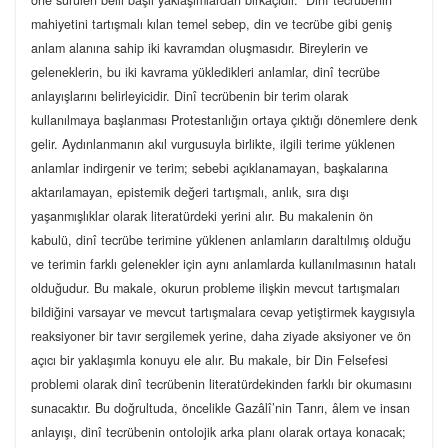
öne sürülen belli başlı yaklaşımlardan birkaçıdır. Dinî tecrübenin
mahiyetini tartışmalı kılan temel sebep, din ve tecrübe gibi geniş
anlam alanına sahip iki kavramdan oluşmasıdır. Bireylerin ve
geleneklerin, bu iki kavrama yükledikleri anlamlar, dinî tecrübe
anlayışlarını belirleyicidir. Dinî tecrübenin bir terim olarak
kullanılmaya başlanması Protestanlığın ortaya çıktığı dönemlere denk
gelir. Aydınlanmanın akıl vurgusuyla birlikte, ilgili terime yüklenen
anlamlar indirgenir ve terim; sebebi açıklanamayan, başkalarına
aktarılamayan, epistemik değeri tartışmalı, anlık, sıra dışı
yaşanmışlıklar olarak literatürdeki yerini alır. Bu makalenin ön
kabulü, dinî tecrübe terimine yüklenen anlamların daraltılmış olduğu
ve terimin farklı gelenekler için aynı anlamlarda kullanılmasının hatalı
olduğudur. Bu makale, okurun probleme ilişkin mevcut tartışmaları
bildiğini varsayar ve mevcut tartışmalara cevap yetiştirmek kaygısıyla
reaksiyoner bir tavır sergilemek yerine, daha ziyade aksiyoner ve ön
açıcı bir yaklaşımla konuyu ele alır. Bu makale, bir Din Felsefesi
problemi olarak dinî tecrübenin literatürdekinden farklı bir okumasını
sunacaktır. Bu doğrultuda, öncelikle Gazâlî’nin Tanrı, âlem ve insan
anlayışı, dinî tecrübenin ontolojik arka planı olarak ortaya konacak;