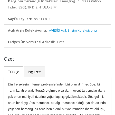
Derginin Tarandığı İndeksler:
Emerging Sources Citation
Index (ESCI), TR DİZİN (ULAKBİM)
Sayfa Sayıları:
ss.813-833
Açık Arşiv Koleksiyonu:
AVESİS Açık Erişim Koleksiyonu
Erciyes Üniversitesi Adresli:
Evet
Özet
Türkçe
İngilizce
Din Felsefesinin temel problemlerinden biri olan dinî tecrübe, bir
Tanrı kanıtı olarak literatüre girmiş olsa da, mevcut tartışmalar daha
çok onun mahiyeti üzerine yoğunlaşmış gözükmektedir. Söz gelimi,
onun bir duygu/his tecrübesi, bir algı tecrübesi olduğu ya da aslında
yaşanan herhangi bir tecrübenin dinî bir yorumundan ibaret olduğu,