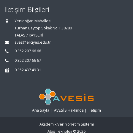
İletişim Bilgileri
Yenidoğan Mahallesi
Turhan Baytop Sokak No:1 38280
TALAS / KAYSERİ
aves@erciyes.edu.tr
0 352 207 66 66
0 352 207 66 67
0 352 437 49 31
Ana Sayfa
|
AVESİS Hakkında
|
İletişim
Akademik Veri Yönetim Sistemi
Abis Teknoloji
© 2026