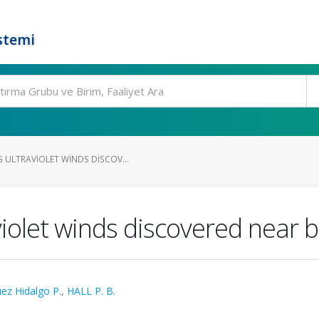
stemi
 ULTRAVIOLET WINDS DISCOV...
iolet winds discovered near b
ez Hidalgo P.
,
HALL P. B.