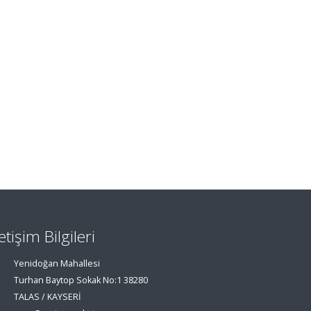
letişim Bilgileri
Yenidoğan Mahallesi
Turhan Baytop Sokak No:1 38280
TALAS / KAYSERİ