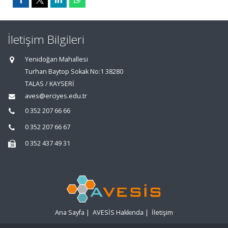
İletişim Bilgileri
Yenidoğan Mahallesi
Turhan Baytop Sokak No:1 38280
TALAS / KAYSERİ
aves@erciyes.edu.tr
0 352 207 66 66
0 352 207 66 67
0 352 437 49 31
Ana Sayfa
|
AVESİS Hakkında
|
İletişim