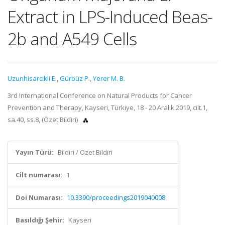
Extract in LPS-Induced Beas-
2b and A549 Cells
Uzunhisarcikli E.
,
Gürbüz P.
,
Yerer M. B.
3rd International Conference on Natural Products for Cancer
Prevention and Therapy, Kayseri, Türkiye, 18 - 20 Aralık 2019, cilt.1,
sa.40, ss.8, (Özet Bildiri)
Yayın Türü:
Bildiri / Özet Bildiri
Cilt numarası:
1
Doi Numarası:
10.3390/proceedings2019040008
Basıldığı Şehir:
Kayseri