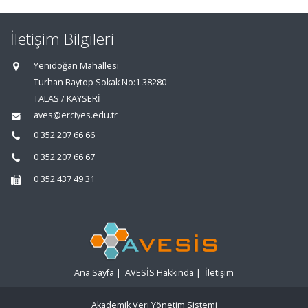
İletişim Bilgileri
Yenidoğan Mahallesi
Turhan Baytop Sokak No:1 38280
TALAS / KAYSERİ
aves@erciyes.edu.tr
0 352 207 66 66
0 352 207 66 67
0 352 437 49 31
Ana Sayfa
|
AVESİS Hakkında
|
İletişim
Akademik Veri Yönetim Sistemi