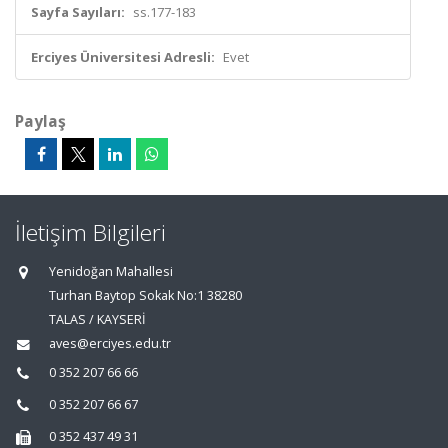
Sayfa Sayıları:
ss.177-183
Erciyes Üniversitesi Adresli:
Evet
Paylaş
İletişim Bilgileri
Yenidoğan Mahallesi
Turhan Baytop Sokak No:1 38280
TALAS / KAYSERİ
aves@erciyes.edu.tr
0 352 207 66 66
0 352 207 66 67
0 352 437 49 31