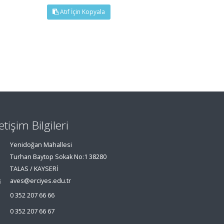
Atıf İçin Kopyala
letişim Bilgileri
Yenidoğan Mahallesi
Turhan Baytop Sokak No:1 38280
TALAS / KAYSERİ
aves@erciyes.edu.tr
0 352 207 66 66
0 352 207 66 67