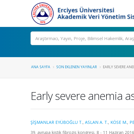
Erciyes Üniversitesi
Akademik Veri Yönetim Si
Ara
ANA SAYFA
SON EKLENEN YAYINLAR
EARLY SEVERE ANEM
Early severe anemia as t
ŞİŞMANLAR EYÜBOĞLU T.
,
ASLAN A. T.
,
KÖSE M.
,
P
39. avrupa kistik fibrozis kongresi, 8 - 11 Haziran 2016,