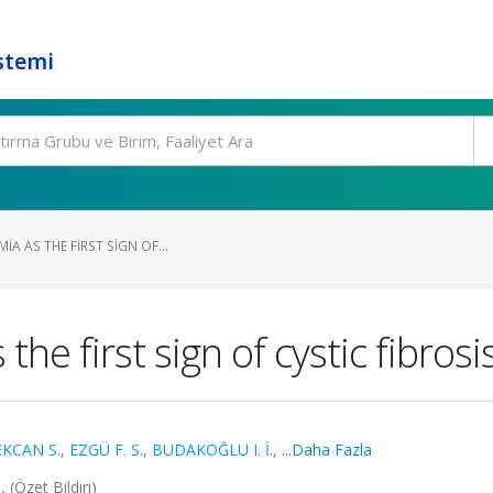
stemi
IA AS THE FIRST SIGN OF...
he first sign of cystic fibrosi
EKCAN S.
,
EZGÜ F. S.
,
BUDAKOĞLU I. İ.
,
...Daha Fazla
 (Özet Bildiri)