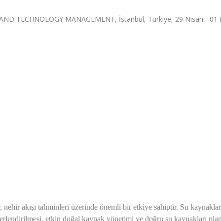
D TECHNOLOGY MANAGEMENT, İstanbul, Türkiye, 29 Nisan - 01 
 nehir akışı tahminleri üzerinde önemli bir etkiye sahiptir. Su kaynaklar
ğerlendirilmesi, etkin doğal kaynak yönetimi ve doğru su kaynakları pla