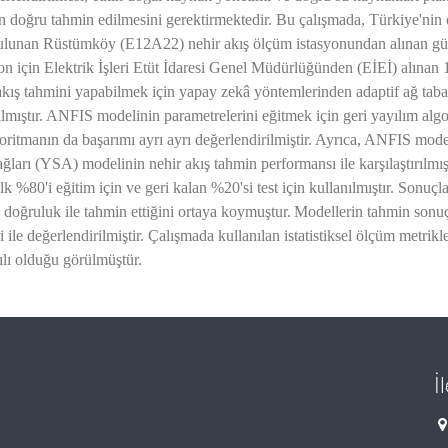
ın doğru tahmin edilmesini gerektirmektedir. Bu çalışmada, Türkiye'nin
 bulunan Rüstümköy (E12A22) nehir akış ölçüm istasyonundan alınan g
syon için Elektrik İşleri Etüt İdaresi Genel Müdürlüğünden (EİEİ) alınan 1
 akış tahmini yapabilmek için yapay zekâ yöntemlerinden adaptif ağ taba
mıştır. ANFIS modelinin parametrelerini eğitmek için geri yayılım algo
goritmanın da başarımı ayrı ayrı değerlendirilmiştir. Ayrıca, ANFIS mode
ğları (YSA) modelinin nehir akış tahmin performansı ile karşılaştırılmışt
k %80'i eğitim için ve geri kalan %20'si test için kullanılmıştır. Sonuçla
 doğruluk ile tahmin ettiğini ortaya koymuştur.
Modellerin tahmin sonuç
i ile değerlendirilmiştir. Çalışmada kullanılan istatistiksel ölçüm metrikl
ı olduğu görülmüştür.
İ