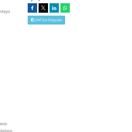
Mayıs
Atıf İçin Kopyala
ının
nlaması