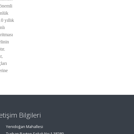
 önemli
ünlük
0 yıllık
nlı
ritması
linin
ır.
r,
ları
erine
letişim Bilgileri
Yenidoğan Mahallesi
Turhan Baytop Sokak No:1 38280