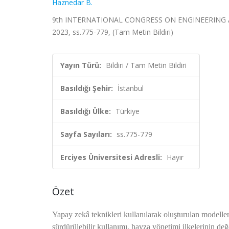
Haznedar B.
9th INTERNATIONAL CONGRESS ON ENGINEERING AN
2023, ss.775-779, (Tam Metin Bildiri)
Yayın Türü:
Bildiri / Tam Metin Bildiri
Basıldığı Şehir:
İstanbul
Basıldığı Ülke:
Türkiye
Sayfa Sayıları:
ss.775-779
Erciyes Üniversitesi Adresli:
Hayır
Özet
Yapay zekâ teknikleri kullanılarak oluşturulan modeller,
sürdürülebilir kullanımı, havza yönetimi ilkelerinin de