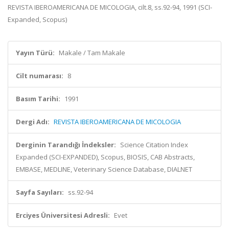
REVISTA IBEROAMERICANA DE MICOLOGIA, cilt.8, ss.92-94, 1991 (SCI-
Expanded, Scopus)
Yayın Türü:
Makale / Tam Makale
Cilt numarası:
8
Basım Tarihi:
1991
Dergi Adı:
REVISTA IBEROAMERICANA DE MICOLOGIA
Derginin Tarandığı İndeksler:
Science Citation Index
Expanded (SCI-EXPANDED), Scopus, BIOSIS, CAB Abstracts,
EMBASE, MEDLINE, Veterinary Science Database, DIALNET
Sayfa Sayıları:
ss.92-94
Erciyes Üniversitesi Adresli:
Evet