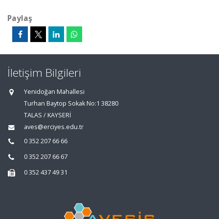
Paylaş
İletişim Bilgileri
Yenidoğan Mahallesi
Turhan Baytop Sokak No:1 38280
TALAS / KAYSERİ
aves@erciyes.edu.tr
0 352 207 66 66
0 352 207 66 67
0 352 437 49 31