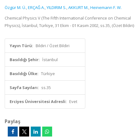
Özgür M. Ü.
,
ERÇAĞ A.
,
YILDIRIM S.
,
AKKURT M.
,
Heinemann F. W.
Chemical Physics V (The Fifth International Conference on Chemical
Physics), İstanbul, Türkiye, 31 Ekim - 01 Kasım 2002, ss.35, (Özet Bildiri)
Yayın Türü:
Bildiri / Özet Bildiri
Basıldığı Şehir:
İstanbul
Basıldığı Ülke:
Türkiye
Sayfa Sayıları:
ss.35
Erciyes Üniversitesi Adresli:
Evet
Paylaş