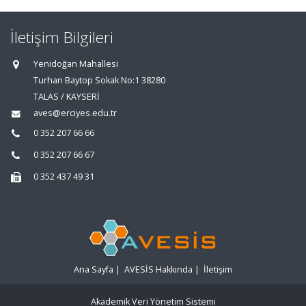
İletişim Bilgileri
Yenidoğan Mahallesi
Turhan Baytop Sokak No:1 38280
TALAS / KAYSERİ
aves@erciyes.edu.tr
0 352 207 66 66
0 352 207 66 67
0 352 437 49 31
Ana Sayfa
|
AVESİS Hakkında
|
İletişim
Akademik Veri Yönetim Sistemi