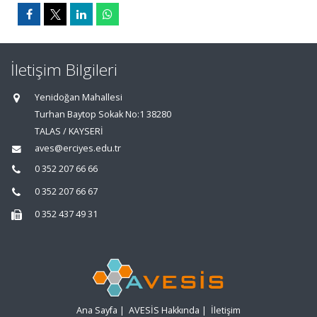
İletişim Bilgileri
Yenidoğan Mahallesi
Turhan Baytop Sokak No:1 38280
TALAS / KAYSERİ
aves@erciyes.edu.tr
0 352 207 66 66
0 352 207 66 67
0 352 437 49 31
Ana Sayfa
|
AVESİS Hakkında
|
İletişim