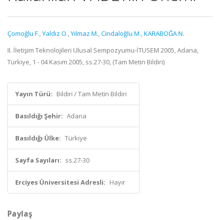
Çomoğlu F.
,
Yaldız O.
,
Yılmaz M.
,
Cindaloğlu M.
,
KARABOĞA N.
II. İletişim Teknolojileri Ulusal Sempozyumu-İTUSEM 2005, Adana,
Türkiye, 1 - 04 Kasım 2005, ss.27-30, (Tam Metin Bildiri)
Yayın Türü:
Bildiri / Tam Metin Bildiri
Basıldığı Şehir:
Adana
Basıldığı Ülke:
Türkiye
Sayfa Sayıları:
ss.27-30
Erciyes Üniversitesi Adresli:
Hayır
Paylaş