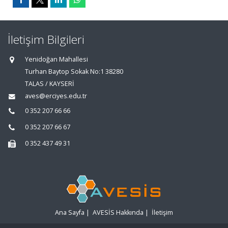
İletişim Bilgileri
Yenidoğan Mahallesi
Turhan Baytop Sokak No:1 38280
TALAS / KAYSERİ
aves@erciyes.edu.tr
0 352 207 66 66
0 352 207 66 67
0 352 437 49 31
Ana Sayfa
|
AVESİS Hakkında
|
İletişim