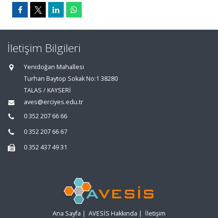
İletişim Bilgileri
Yenidoğan Mahallesi
Turhan Baytop Sokak No:1 38280
TALAS / KAYSERİ
aves@erciyes.edu.tr
0 352 207 66 66
0 352 207 66 67
0 352 437 49 31
Ana Sayfa
|
AVESİS Hakkında
|
İletişim