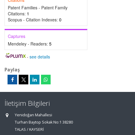
Citations
Patent Families - Patent Family
Citations:
1
Scopus - Citation Indexes:
0
Captures
Mendeley - Readers:
5
-
see details
Paylaş
İletişim Bilgileri
Yenidoğan Mahallesi
Turhan Baytop Sokak No:1 38280
TALAS / KAYSERİ