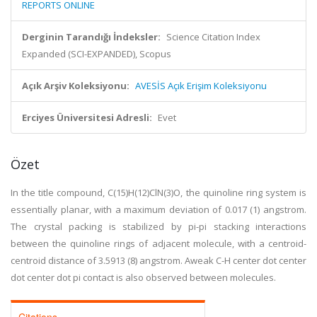
REPORTS ONLINE
Derginin Tarandığı İndeksler:
Science Citation Index
Expanded (SCI-EXPANDED), Scopus
Açık Arşiv Koleksiyonu:
AVESİS Açık Erişim Koleksiyonu
Erciyes Üniversitesi Adresli:
Evet
Özet
In the title compound, C(15)H(12)ClN(3)O, the quinoline ring system is
essentially planar, with a maximum deviation of 0.017 (1) angstrom.
The crystal packing is stabilized by pi-pi stacking interactions
between the quinoline rings of adjacent molecule, with a centroid-
centroid distance of 3.5913 (8) angstrom. Aweak C-H center dot center
dot center dot pi contact is also observed between molecules.